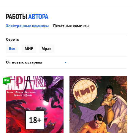
РАБОТЫ
АВТОРА
Электронные комиксы
Печатные комиксы
Серии:
Все
МИР
Мрак
От новых к старым
NEW
18+