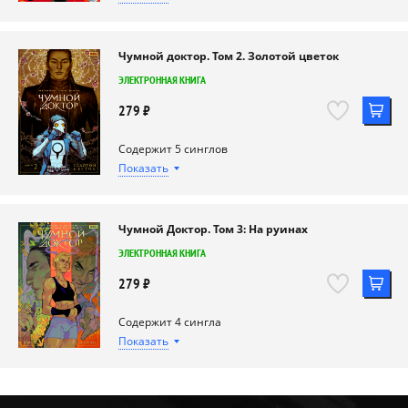
Чумной Доктор
ЭЛЕКТРОННЫЙ СИНГЛ
Чумной доктор. Том 2. Золотой цветок
99 ₽
ЭЛЕКТРОННАЯ КНИГА
279 ₽
Содержит 5 синглов
Чумной Доктор №2
Показать
ЭЛЕКТРОННЫЙ СИНГЛ
Чумной Доктор №5
99 ₽
ЭЛЕКТРОННЫЙ СИНГЛ
Чумной Доктор. Том 3: На руинах
99 ₽
ЭЛЕКТРОННАЯ КНИГА
279 ₽
Чумной Доктор №3
Содержит 4 сингла
ЭЛЕКТРОННЫЙ СИНГЛ
Чумной Доктор №6
Показать
99 ₽
ЭЛЕКТРОННЫЙ СИНГЛ
Специальный зимний спецвыпуск
"Чумной Доктор"
99 ₽