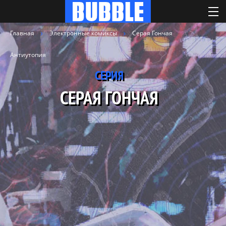
Главная
Электронные комиксы
Серая Гончая
Антиутопия
СЕРИЯ
СЕРАЯ ГОНЧАЯ