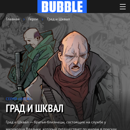
Главная
Герои
Град и Шквал
СЕРИЯ «ИНОК»
ГРАД И ШКВАЛ
Град и Шквал — братья-близнецы, состоящие на службе у
мироходца Владыки, который путешествует по мирам в поисках