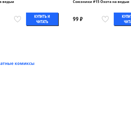
а ведьм
Союзники #15 Охота на ведьм
КУПИТЬ И
КУПИ
99 ₽
ЧИТАТЬ
ЧИТ
чатные комиксы