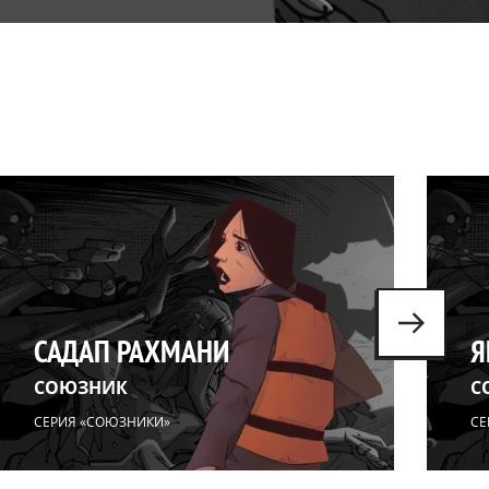
САДАП РАХМАНИ
Я
СОЮЗНИК
С
СЕРИЯ «СОЮЗНИКИ»
СЕ