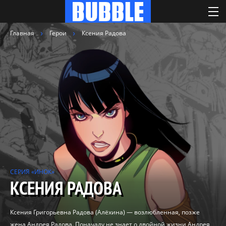
Главная
Герои
Ксения Радова
СЕРИЯ «ИНОК»
КСЕНИЯ РАДОВА
Ксения Григорьевна Радова (Алёхина) — возлюбленная, позже
жена Андрея Радова. Поначалу не знает о двойной жизни Андрея,