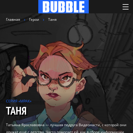
Главная
Герои
Таня
СЕРИЯ «МРАК»
ТАНЯ
Татьяна Ярославовна — лучшая подруга Видеонасти, с которой они
дружат ещё с детства. Часто помогает ей, как в сборе информации