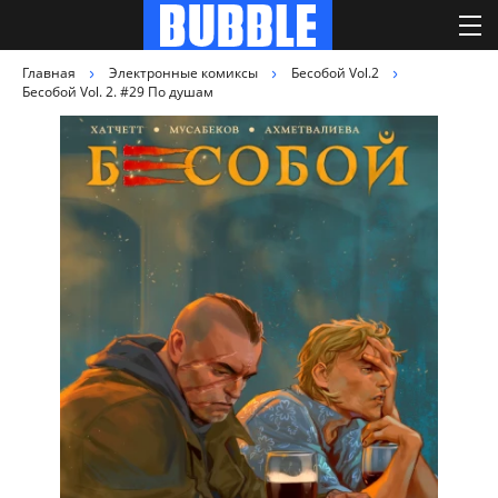
Главная
Электронные комиксы
Бесобой Vol.2
Бесобой Vol. 2. #29 По душам