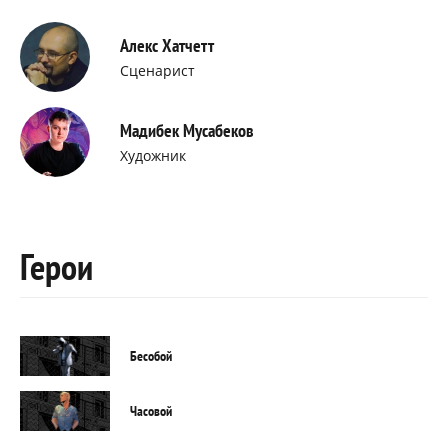
Алекс Хатчетт
Сценарист
Мадибек Мусабеков
Художник
Герои
Бесобой
Часовой