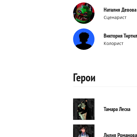
Наталия Девова
Сценарист
Виктория Тирти
Колорист
Герои
Тамара Леска
Лилия Романова