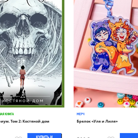
АЯ КНИГА
МЕРЧ
иум. Том 2: Костяной дом
Брелок «Уля и Лиля»
КУПИТЬ И