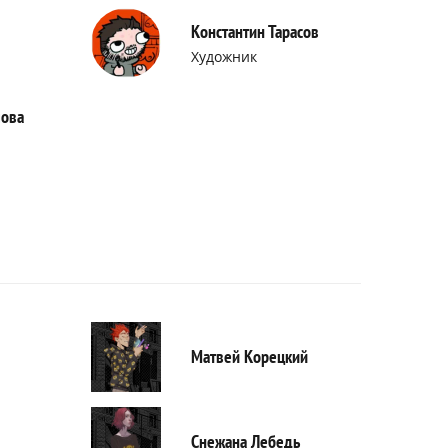
Константин Тарасов
Художник
лова
Матвей Корецкий
Снежана Лебедь