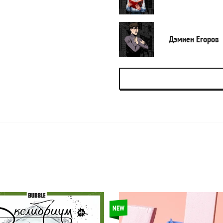
Дэмиен Егоров
NEW