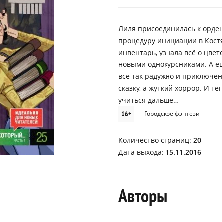
Лиля присоединилась к орде
процедуру инициации в Костя
инвентарь, узнала всё о цве
новыми однокурсниками. А ещ
всё так радужно и приключе
сказку, а жуткий хоррор. И т
учиться дальше…
16+
Городское фэнтези
Количество страниц:
20
Дата выхода:
15.11.2016
Авторы