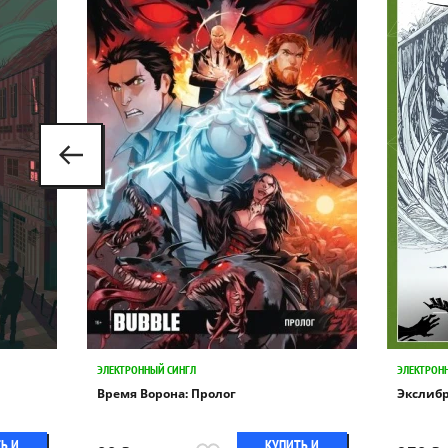
ЭЛЕКТРОННЫЙ СИНГЛ
ЭЛЕКТРОНН
Время Ворона: Пролог
Экслибр
Ь И
КУПИТЬ И