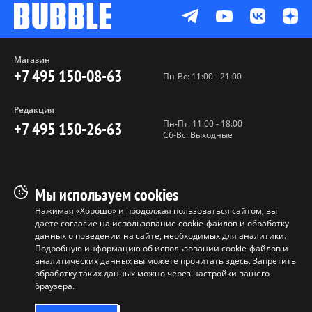
Магазин
+7 495 150-08-63
Пн-Вс: 11:00 - 21:00
Редакция
Пн-Пт: 11:00 - 18:00
+7 495 150-26-63
Сб-Вс: Выходные
Пользовательское соглашение
Мы используем cookies
Политика конфиденциальности
Нажимая «Хорошо» и продолжая пользоваться сайтом, вы
даете согласие на использование cookie-файлов и обработку
Программа лояльности
данных о поведении на сайте, необходимых для аналитики.
Условия продажи продукции
Подробную информацию об использовании cookie-файлов и
аналитических данных вы можете прочитать
здесь
. Запретить
обработку таких данных можно через настройки вашего
Копирование материалов без
браузера.
разрешения запрещено ©
ООО "БАБЛ", 2017-2026