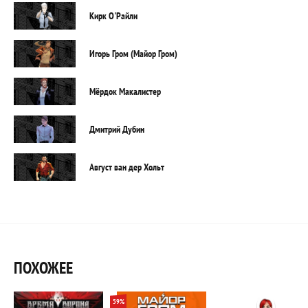
Кирк О'Райли
Игорь Гром (Майор Гром)
Мёрдок Макалистер
Дмитрий Дубин
Август ван дер Хольт
ПОХОЖЕЕ
59%