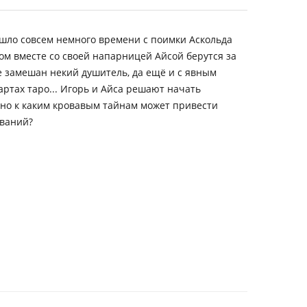
ошло совсем немного времени с поимки Аскольда
ом вместе со своей напарницей Айсой берутся за
ле замешан некий душитель, да ещё и с явным
артах таро... Игорь и Айса решают начать
 но к каким кровавым тайнам может привести
ований?