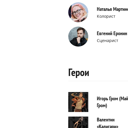
Наталья Мартин
Колорист
Евгений Еронин
Сценарист
Герои
Игорь Гром (Ма
Гром)
Валентин
«Калигари»