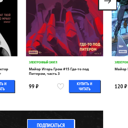
ЭЛЕКТРОННЫЙ СИНГЛ
ЭЛЕКТРОН
октор
Майор Игорь Гром #15 Где-то под
Майор И
г
Питером, часть 3
ТЬ И
КУПИТЬ И
99 ₽
120 ₽
АТЬ
ЧИТАТЬ
ПОДПИСАТЬСЯ