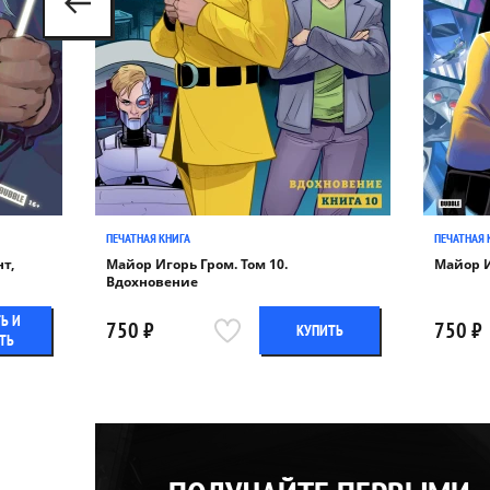
ПЕЧАТНАЯ КНИГА
ПЕЧАТНАЯ 
т,
Майор Игорь Гром. Том 10.
Майор И
Вдохновение
Ь И
750 ₽
750 ₽
КУПИТЬ
ТЬ