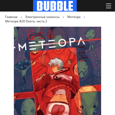
Главная
Электронные комиксы
Метеора
Метеора #20 Охота, часть 2