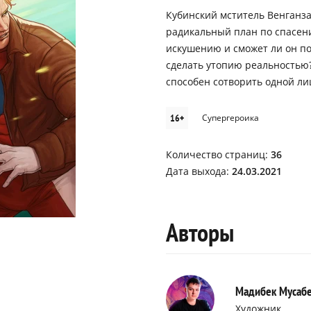
Кубинский мститель Венганза
радикальный план по спасени
искушению и сможет ли он п
сделать утопию реальностью?
способен сотворить одной л
16+
Супергероика
Количество страниц:
36
Дата выхода:
24.03.2021
Авторы
Мадибек Мусаб
Художник