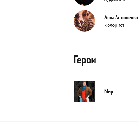
Анна Антощенко
Колорист
Герои
Мир