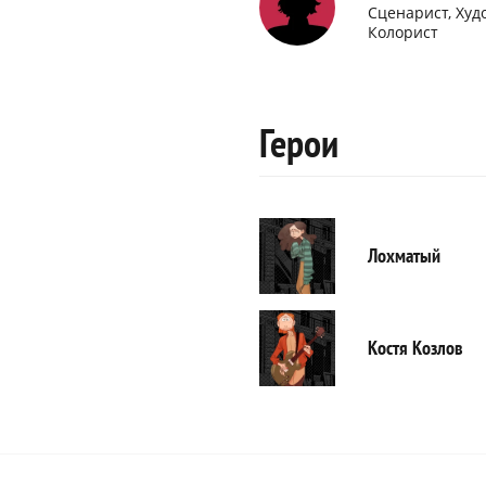
Сценарист, Худ
Колорист
Герои
Лохматый
Костя Козлов