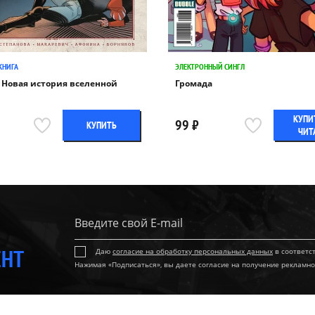
КНИГА
ЭЛЕКТРОННЫЙ СИНГЛ
 Новая история вселенной
Громада
КУПИ
99 ₽
КУПИТЬ
ЧИТ
ЕНТ
Даю
согласие на обработку персональных данных
в соответс
Нажимая «Подписаться», вы даете согласие на получение рекламно