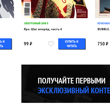
ЭЛЕКТРОННЫЙ СИНГЛ
ПЕЧАТНАЯ 
Ярх. Шаг вперёд, часть 4
BUBBLE.
Ь И
КУПИТЬ И
99 ₽
750 ₽
ТЬ
ЧИТАТЬ
ПОЛУЧАЙТЕ ПЕРВЫМИ
ЭКСКЛЮЗИВНЫЙ КОНТ