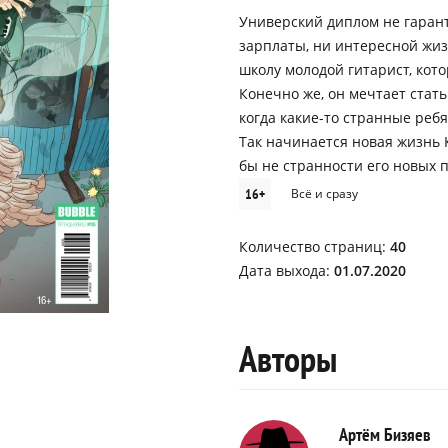
Универский диплом не гаран
зарплаты, ни интересной жизн
школу молодой гитарист, кот
Конечно же, он мечтает стат
когда какие-то странные ребя
Так начинается новая жизнь К
бы не странности его новых п
16+
Всё и сразу
Количество страниц:
40
Дата выхода:
01.07.2020
Авторы
Артём Бизяев