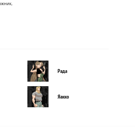
ожник,
Рада
Яакко