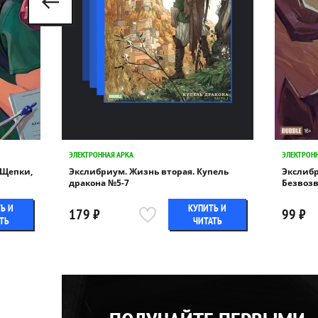
ЭЛЕКТРОННАЯ АРКА
ЭЛЕКТРОН
 Щепки,
Экслибриум. Жизнь вторая. Купель
Экслибр
дракона №5-7
Безвозв
Ь И
КУПИТЬ И
179 ₽
99 ₽
ТЬ
ЧИТАТЬ