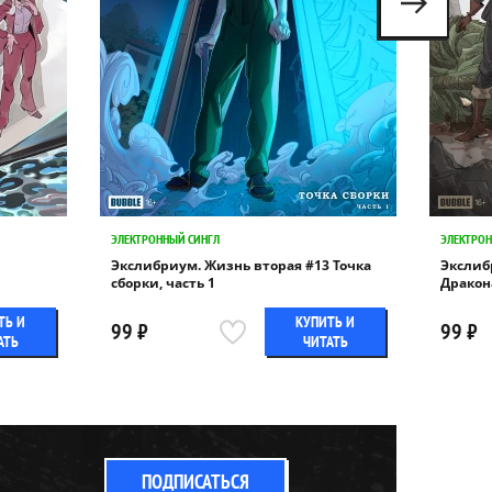
ЭЛЕКТРОННЫЙ СИНГЛ
ЭЛЕКТРОН
Экслибриум. Жизнь вторая #13 Точка
Экслиб
сборки, часть 1
Дракона
ТЬ И
КУПИТЬ И
99 ₽
99 ₽
АТЬ
ЧИТАТЬ
ПОДПИСАТЬСЯ