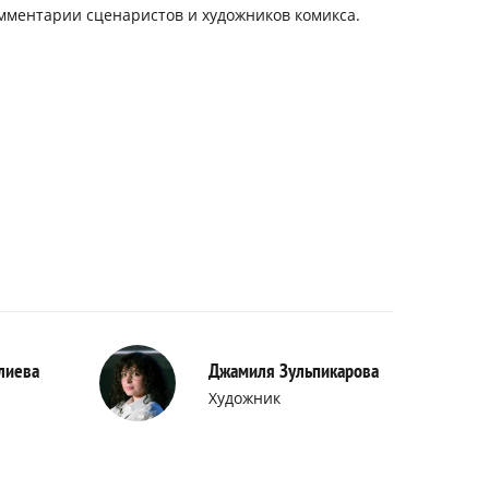
омментарии сценаристов и художников комикса.
лиева
Джамиля Зульпикарова
Художник