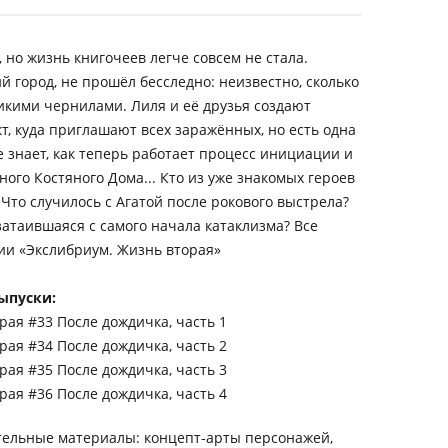
 но жизнь книгочеев легче совсем не стала.
 город, не прошёл бесследно: неизвестно, сколько
икими чернилами. Лиля и её друзья создают
 куда приглашают всех заражённых, но есть одна
е знает, как теперь работает процесс инициации и
ого Костяного Дома... Кто из уже знакомых героев
? Что случилось с Агатой после рокового выстрела?
затаившаяся с самого начала катаклизма? Все
ии «Экслибриум. Жизнь вторая»
ыпуски:
рая #33 После дождичка, часть 1
рая #34 После дождичка, часть 2
рая #35 После дождичка, часть 3
рая #36 После дождичка, часть 4
тельные материалы: концепт-арты персонажей,