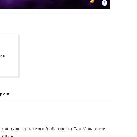
жка
ерию
язка»
в альтернативной обложке от Таи Макаревич
 Саша»