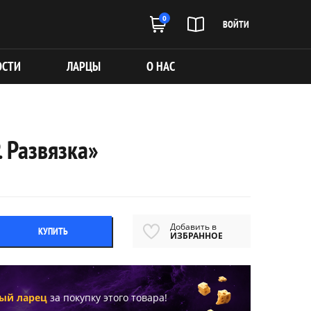
0
ВОЙТИ
ОСТИ
ЛАРЦЫ
О НАС
 Развязка»
Добавить в
КУПИТЬ
ИЗБРАННОЕ
ый ларец
за покупку этого товара!