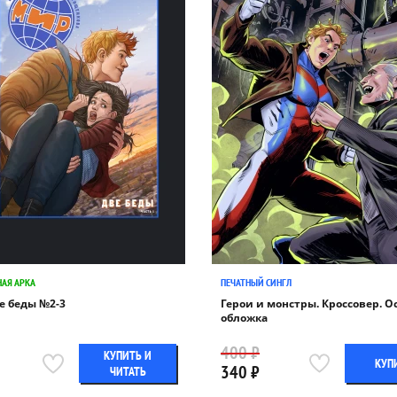
НАЯ АРКА
ПЕЧАТНЫЙ СИНГЛ
е беды №2-3
Герои и монстры. Кроссовер. О
обложка
400 ₽
КУПИТЬ И
КУП
340 ₽
ЧИТАТЬ