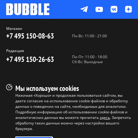
Магазин
+7 495 150-08-63
Пн-Вс: 11:00 - 21:00
Редакция
Пн-Пт: 11:00 - 18:00
+7 495 150-26-63
Сб-Вс: Выходные
Пользовательское соглашение
Мы используем cookies
Политика конфиденциальности
Нажимая «Хорошо» и продолжая пользоваться сайтом, вы
даете согласие на использование cookie-файлов и обработку
Программа лояльности
данных о поведении на сайте, необходимых для аналитики.
Условия продажи продукции
Подробную информацию об использовании cookie-файлов и
аналитических данных вы можете прочитать
здесь
. Запретить
обработку таких данных можно через настройки вашего
Копирование материалов без
браузера.
разрешения запрещено ©
ООО "БАБЛ", 2017-2026