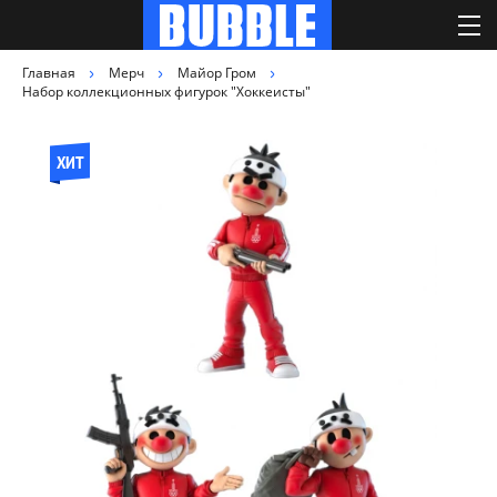
Главная
Мерч
Майор Гром
Набор коллекционных фигурок "Хоккеисты"
ХИТ