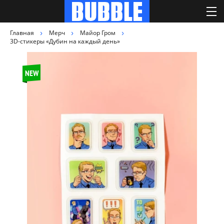
Главная
Мерч
Майор Гром
3D-стикеры «Дубин на каждый день»
NEW