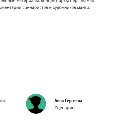
тельные материалы: концепт-арты персонажей,
омментарии сценаристов и художников манги.
ова
Анна Сергеева
Сценарист