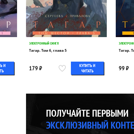
ЭЛЕКТРОННЫЙ СИНГЛ
ЭЛЕКТРОН
Тагар. Том 6, глава 5
Тагар. Т
Ь И
КУПИТЬ И
179 ₽
99 ₽
ТЬ
ЧИТАТЬ
ПОЛУЧАЙТЕ ПЕРВЫМИ
ЭКСКЛЮЗИВНЫЙ КОНТ