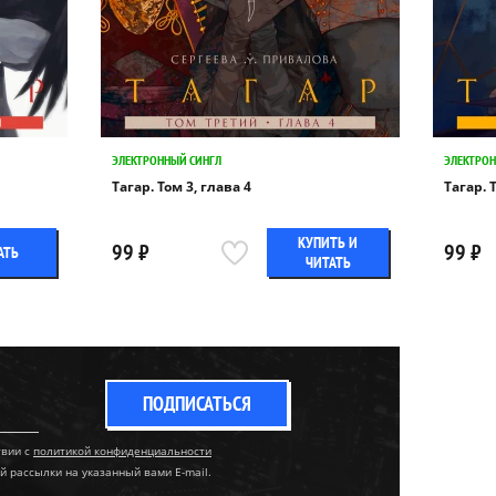
ЭЛЕКТРОННЫЙ СИНГЛ
ЭЛЕКТРОН
Тагар. Том 3, глава 4
Тагар. 
КУПИТЬ И
99 ₽
99 ₽
АТЬ
ЧИТАТЬ
ПОДПИСАТЬСЯ
твии с
политикой конфиденциальности
й рассылки на указанный вами E-mail.