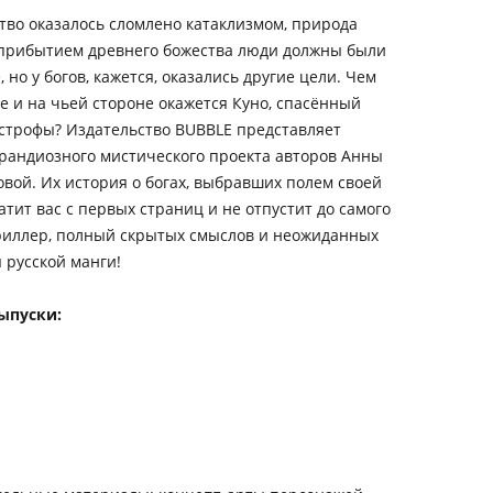
тво оказалось сломлено катаклизмом, природа
С прибытием древнего божества люди должны были
но у богов, кажется, оказались другие цели. Чем
е и на чьей стороне окажется Куно, спасённый
астрофы? Издательство BUBBLE представляет
грандиозного мистического проекта авторов Анны
ой. Их история о богах, выбравших полем своей
тит вас с первых страниц и не отпустит до самого
риллер, полный скрытых смыслов и неожиданных
я русской манги!
ыпуски: