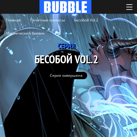
Главная
Печатные комиксы
Бесобой Vol.2
Мистический боевик
СЕРИЯ
БЕСОБОЙ VOL.2
Серия завершена