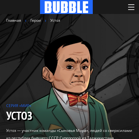
Главная
Герои
Устоз
СЕРИЯ «МИР»
УСТОЗ
Устоз — участник команды «Сыновья Мира», людей со сверхсилами
из республик бывшего СССР. Супергерой из Таджикистана,