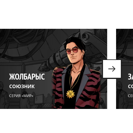
ЖОЛБАРЫС
З
СОЮЗНИК
С
СЕРИЯ «МИР»
СЕ