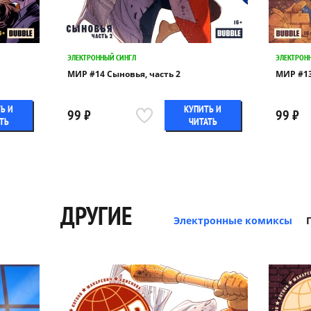
ЭЛЕКТРОННЫЙ СИНГЛ
ЭЛЕКТРОН
МИР #14 Сыновья, часть 2
МИР #13
Ь И
КУПИТЬ И
99 ₽
99 ₽
ТЬ
ЧИТАТЬ
ДРУГИЕ
Электронные комиксы