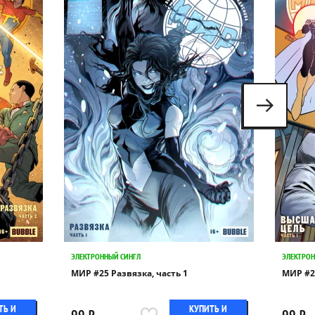
ЭЛЕКТРОННЫЙ СИНГЛ
ЭЛЕКТРОН
МИР #25 Развязка, часть 1
МИР #2
ТЬ И
КУПИТЬ И