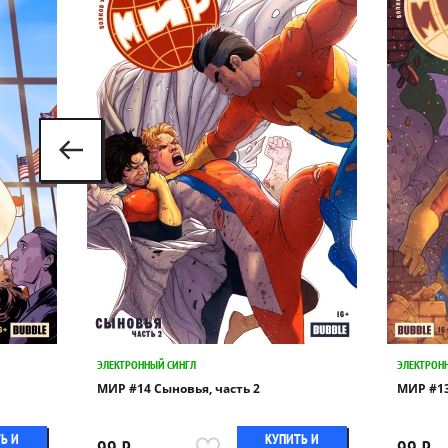
ЭЛЕКТРОННЫЙ СИНГЛ
ЭЛЕКТРОН
МИР #14 Сыновья, часть 2
МИР #13
Ь И
КУПИТЬ И