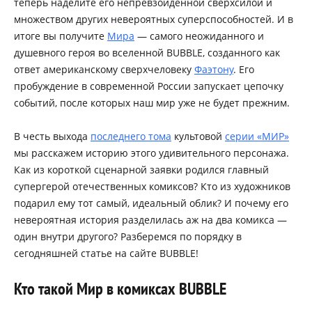
теперь наделите его непревзойдённой сверхсилой и
множеством других невероятных суперспособностей. И в
итоге вы получите
Мира
— самого неожиданного и
душевного героя во вселенной BUBBLE, созданного как
ответ американскому сверхчеловеку
Фаэтону
. Его
пробуждение в современной России запускает цепочку
событий, после которых наш мир уже не будет прежним.
В честь выхода
последнего тома
культовой
серии «МИР»
мы расскажем историю этого удивительного персонажа.
Как из короткой сценарной заявки родился главный
супергерой отечественных комиксов? Кто из художников
подарил ему тот самый, идеальный облик? И почему его
невероятная история разделилась аж на два комикса —
один внутри другого? Разберемся по порядку в
сегодняшней статье на сайте BUBBLE!
Кто такой Мир в комиксах BUBBLE