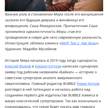
Важную роль в становлении Мира после его воскрешения
сыграла его будущая девушка и виновница его
возвращения, Саша Македонская. Прагматичная Саша
приземляла идеалистичность Мира, став его
проводником в новую для него современную реальность.
Иллюстрация: обложка комикса «
МИР. Том 2. Две беды
».
Художник: Мадибек Мусабеков
История Мира началась в 2019 году, когда сценаристы
Алексей Волков
и
Кирилл Кутузов
написали сценарную
заявку под рабочим названием «Байкал» — историю о
советском супергерое-аналоге американского
сверхчеловека. Главный редактор BUBBLE
Роман Котков
разглядел в ней потенциал и началась работа над
созданием первого для издательства BUBBLE комикса в
жанре классической супергероики. Так как изначально и
планировалось, что серия будет носить имя главного