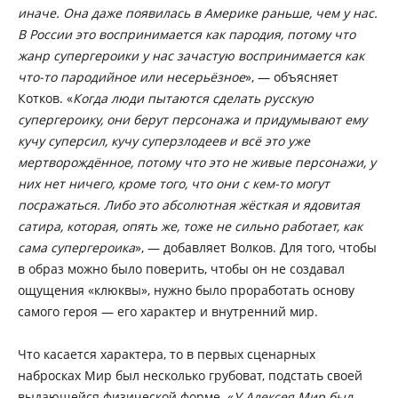
иначе. Она даже появилась в Америке раньше, чем у нас.
В России это воспринимается как пародия, потому что
жанр супергероики у нас зачастую воспринимается как
что-то пародийное или несерьёзное
», — объясняет
Котков. «
Когда люди пытаются сделать русскую
супергероику, они берут персонажа и придумывают ему
кучу суперсил, кучу суперзлодеев и всё это уже
мертворождённое, потому что это не живые персонажи, у
них нет ничего, кроме того, что они с кем-то могут
посражаться. Либо это абсолютная жёсткая и ядовитая
сатира, которая, опять же, тоже не сильно работает, как
сама супергероика
», — добавляет Волков. Для того, чтобы
в образ можно было поверить, чтобы он не создавал
ощущения «клюквы», нужно было проработать основу
самого героя — его характер и внутренний мир.
Что касается характера, то в первых сценарных
набросках Мир был несколько грубоват, подстать своей
выдающейся физической форме. «
У Алексея Мир был