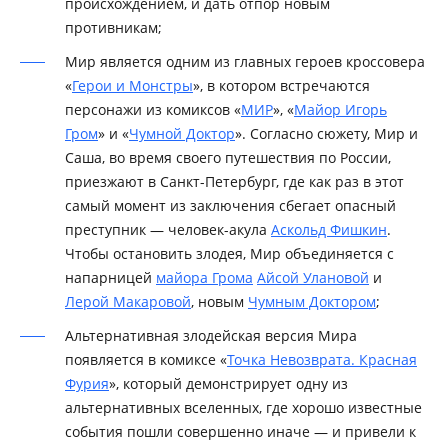
происхождением, и дать отпор новым
противникам;
Мир является одним из главных героев кроссовера
«
Герои и Монстры
», в котором встречаются
персонажи из комиксов «
МИР
», «
Майор Игорь
Гром
» и «
Чумной Доктор
». Согласно сюжету, Мир и
Саша, во время своего путешествия по России,
приезжают в Санкт-Петербург, где как раз в этот
самый момент из заключения сбегает опасный
преступник — человек-акула
Аскольд Фишкин
.
Чтобы остановить злодея, Мир объединяется с
напарницей
майора Грома
Айсой Улановой
и
Лерой Макаровой
, новым
Чумным Доктором
;
Альтернативная злодейская версия Мира
появляется в комиксе «
Точка Невозврата. Красная
Фурия
», который демонстрирует одну из
альтернативных вселенных, где хорошо известные
события пошли совершенно иначе — и привели к