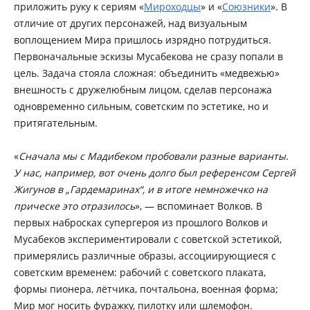
приложить руку к сериям «
Мироходцы
» и «
Союзники
». В
отличие от других персонажей, над визуальным
воплощением Мира пришлось изрядно потрудиться.
Первоначальные эскизы Мусабекова не сразу попали в
цель. Задача стояла сложная: объединить «медвежью»
внешность с дружелюбным лицом, сделав персонажа
одновременно сильным, советским по эстетике, но и
притягательным.
«
Сначала мы с Мадибеком пробовали разные варианты.
У нас, например, вот очень долго был референсом Сергей
Жигунов в „Гардемаринах“, и в итоге немножечко на
прическе это отразилось
», — вспоминает Волков. В
первых набросках супергероя из прошлого Волков и
Мусабеков экспериментировали с советской эстетикой,
примерялись различные образы, ассоциирующиеся с
советским временем: рабочий с советского плаката,
формы пионера, лётчика, почтальона, военная форма;
Мир мог носить фуражку, пилотку или шлемофон.