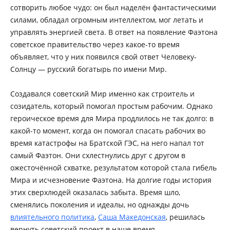
сотворить любое чудо: он был наделён фантастическими
силами, обладал огромным интеллектом, мог летать и
управлять энергией света. В ответ на появление Фаэтона
советское правительство через какое-то время
объявляет, что у них появился свой ответ Человеку-
Солнцу — русский богатырь по имени Мир.
Создавался советский Мир именно как строитель и
созидатель, который помогал простым рабочим. Однако
героическое время для Мира продлилось не так долго: в
какой-то момент, когда он помогал спасать рабочих во
время катастрофы на Братской ГЭС, на него напал тот
самый Фаэтон. Они схлестнулись друг с другом в
ожесточённой схватке, результатом которой стала гибель
Мира и исчезновение Фаэтона. На долгие годы история
этих сверхлюдей оказалась забыта. Время шло,
сменялись поколения и идеалы, но однажды дочь
влиятельного политика
,
Саша Македонская
, решилась
вернуть советский проект в наше время.