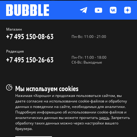
Магазин
+7 495 150-08-63
Пн-Вс: 11:00 - 21:00
Редакция
Пн-Пт: 11:00 - 18:00
+7 495 150-26-63
Сб-Вс: Выходные
Пользовательское соглашение
Мы используем cookies
Политика конфиденциальности
Нажимая «Хорошо» и продолжая пользоваться сайтом, вы
даете согласие на использование cookie-файлов и обработку
Программа лояльности
данных о поведении на сайте, необходимых для аналитики.
Условия продажи продукции
Подробную информацию об использовании cookie-файлов и
аналитических данных вы можете прочитать
здесь
. Запретить
обработку таких данных можно через настройки вашего
Копирование материалов без
браузера.
разрешения запрещено ©
ООО "БАБЛ", 2017-2026