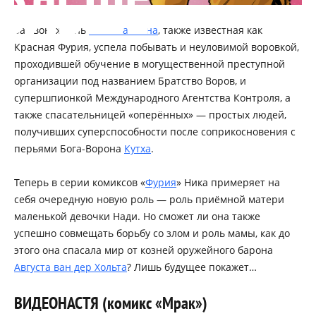
ОЛЬШЕ
За свою жизнь
Ника Чайкина
, также известная как
Красная Фурия, успела побывать и неуловимой воровкой,
проходившей обучение в могущественной преступной
организации под названием Братство Воров, и
супершпионкой Международного Агентства Контроля, а
также спасательницей «оперённых» — простых людей,
получивших суперспособности после соприкосновения с
перьями Бога-Ворона
Кутха
.
Теперь в серии комиксов «
Фурия
» Ника примеряет на
себя очередную новую роль — роль приёмной матери
маленькой девочки Нади. Но сможет ли она также
успешно совмещать борьбу со злом и роль мамы, как до
этого она спасала мир от козней оружейного барона
Августа ван дер Хольта
? Лишь будущее покажет…
ВИДЕОНАСТЯ (комикс «Мрак»)