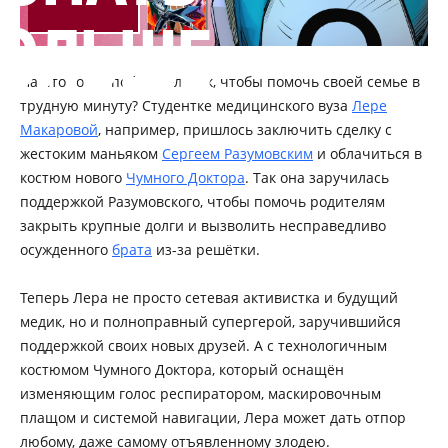
ОЛЬШЕ
На что готов пойти человек, чтобы помочь своей семье в
трудную минуту? Студентке медицинского вуза
Лере
Макаровой
, например, пришлось заключить сделку с
жестоким маньяком
Сергеем Разумовским
и облачиться в
костюм нового
Чумного Доктора
. Так она заручилась
поддержкой Разумовского, чтобы помочь родителям
закрыть крупные долги и вызволить несправедливо
осужденного
брата
из-за решётки.
Теперь Лера не просто сетевая активистка и будущий
медик, но и полноправный супергерой, заручившийся
поддержкой своих новых друзей. А с технологичным
костюмом Чумного Доктора, который оснащён
изменяющим голос респиратором, маскировочным
плащом и системой навигации, Лера может дать отпор
любому, даже самому отъявленному злодею.