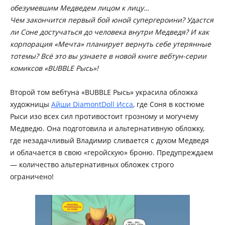
обезумевшим Медведем лицом к лицу…
Чем закончится первый бой юной супергероини? Удастся
ли Соне достучаться до человека внутри Медведя? И как
корпорация «Мечта» планирует вернуть себе утерянные
тотемы? Всё это вы узнаете в новой книге вебтун-серии
комиксов «BUBBLE Рысь»!
Второй том вебтуна «BUBBLE Рысь» украсила обложка
художницы
Айши DiamontDoll Исса
, где Соня в костюме
Рыси изо всех сил противостоит грозному и могучему
Медведю. Она подготовила и альтернативную обложку,
где незадачливый Владимир сливается с духом Медведя
и облачается в свою «геройскую» броню. Предупреждаем
— количество альтернативных обложек строго
ограничено!