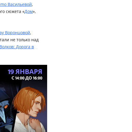
ëmo Васильевой
,
го сюжета «
Дом
»,
ay Воронцовой
,
тали не только над
Волков: Дорога в