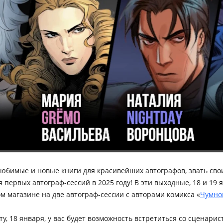
юбимые и новые книги для красивейших автографов, звать сво
 первых автограф-сессий в 2025 году! В эти выходные, 18 и 19 
 магазине на две автограф-сессии с авторами комикса «
Чумно
оту, 18 января, у вас будет возможность встретиться со сценари