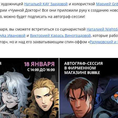
, художницей
Натальей KAY Заидовой
и колористкой
Марией Gr
рии «Чумной Доктор»! Все они приложили руку к созданию ново
о, можно будет подписать на автограф-сессии!
нваря, вы сможете встретиться со сценаристкой
Наталией Nightd
yka Ивановой
и
Викторией Карась Виноградовой
, которые рабо
тор», но и над его захватывающим спин-оффом «
Разумовский и 