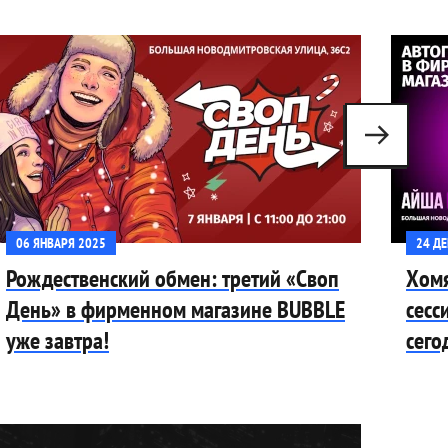
06 ЯНВАРЯ 2025
24 Д
Рождественский обмен: третий «Своп
Хомя
День» в фирменном магазине BUBBLE
сесс
уже завтра!
сего