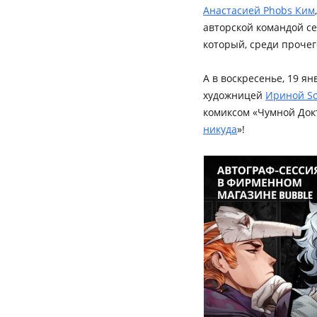
Анастасией Phobs Ким
авторской командой се
который, среди прочег
А в воскресенье, 19 я
художницей
Ириной So
комиксом «Чумной Док
никуда
»!