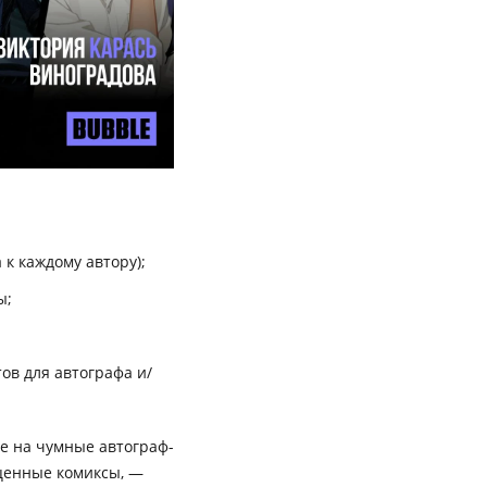
 к каждому автору);
ы;
ов для автографа и/
ье на чумные автограф-
оценные комиксы, —