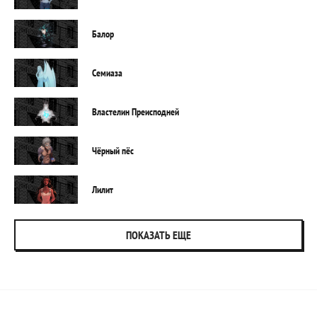
Балор
Семиаза
Властелин Преисподней
Чёрный пёс
Лилит
ПОКАЗАТЬ ЕЩЕ