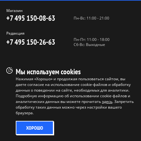
Магазин
+7 495 150-08-63
Пн-Вс: 11:00 - 21:00
Редакция
Пн-Пт: 11:00 - 18:00
+7 495 150-26-63
Сб-Вс: Выходные
Пользовательское соглашение
Мы используем cookies
Политика конфиденциальности
Нажимая «Хорошо» и продолжая пользоваться сайтом, вы
даете согласие на использование cookie-файлов и обработку
Программа лояльности
данных о поведении на сайте, необходимых для аналитики.
Условия продажи продукции
Подробную информацию об использовании cookie-файлов и
аналитических данных вы можете прочитать
здесь
. Запретить
обработку таких данных можно через настройки вашего
Копирование материалов без
браузера.
разрешения запрещено ©
ООО "БАБЛ", 2017-2026
ХОРОШО
0