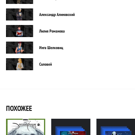
Александр Алиновский
Лилия Романова
Инга Шелковиц
Соловей
ПОХОЖЕЕ