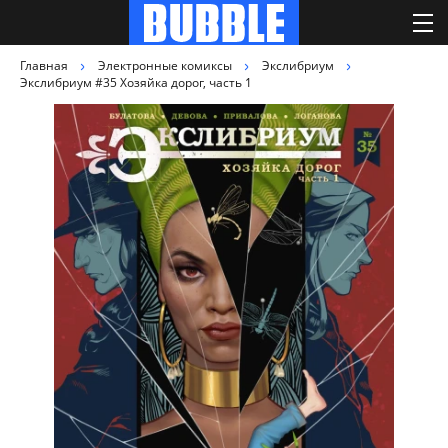
Главная
Электронные комиксы
Экслибриум
Экслибриум #35 Хозяйка дорог, часть 1