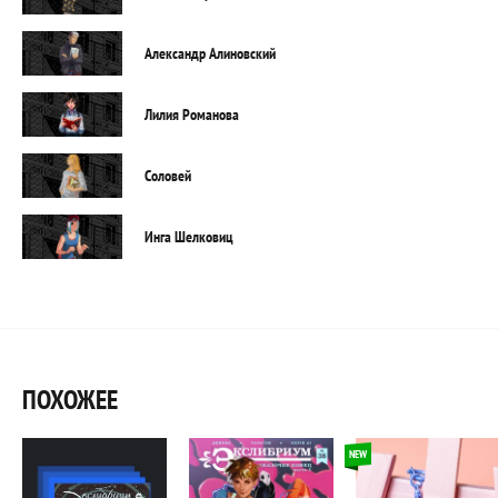
Александр Алиновский
Лилия Романова
Соловей
Инга Шелковиц
ПОХОЖЕЕ
NEW