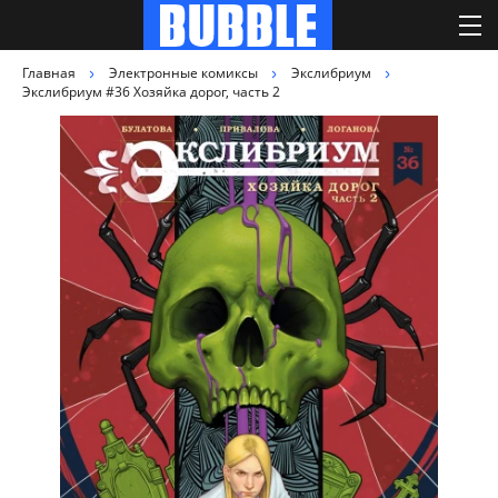
Главная
Электронные комиксы
Экслибриум
Экслибриум #36 Хозяйка дорог, часть 2