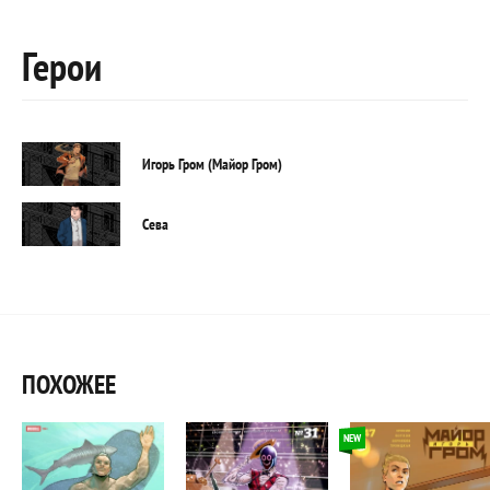
Герои
Игорь Гром (Майор Гром)
Сева
ПОХОЖЕЕ
NEW