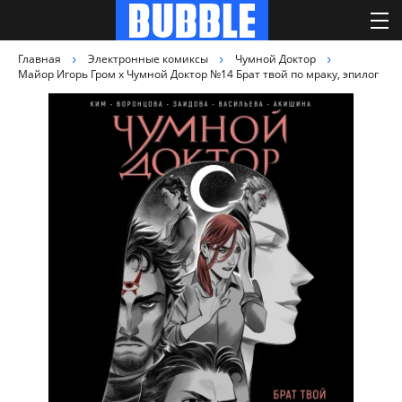
Главная
Электронные комиксы
Чумной Доктор
Майор Игорь Гром x Чумной Доктор №14 Брат твой по мраку, эпилог