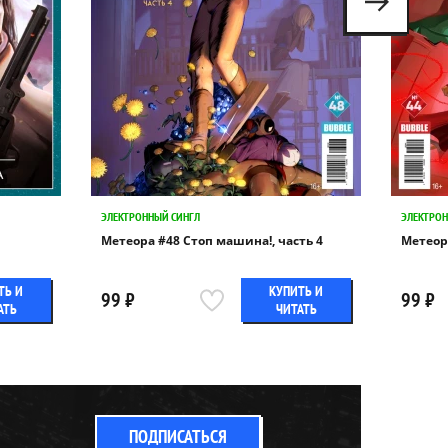
ЭЛЕКТРОННЫЙ СИНГЛ
ЭЛЕКТРОН
Метеора #48 Стоп машина!, часть 4
Метеора
ТЬ И
КУПИТЬ И
99 ₽
99 ₽
АТЬ
ЧИТАТЬ
ПОДПИСАТЬСЯ