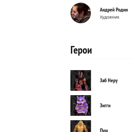
Андрей Родин
Художник
Герои
Заб Неру
Зигги
Пуш