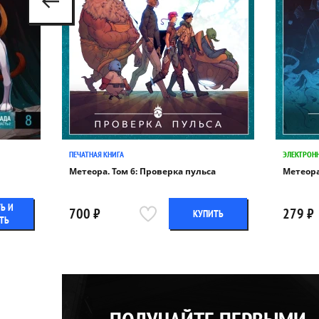
ПЕЧАТНАЯ КНИГА
ЭЛЕКТРОНН
Метеора. Том 6: Проверка пульса
Метеора
Ь И
700 ₽
279 ₽
КУПИТЬ
ТЬ