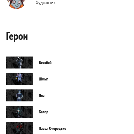
Художник
Герои
Бесобой
Шмыг
Яна
Балор
Павел Очередько