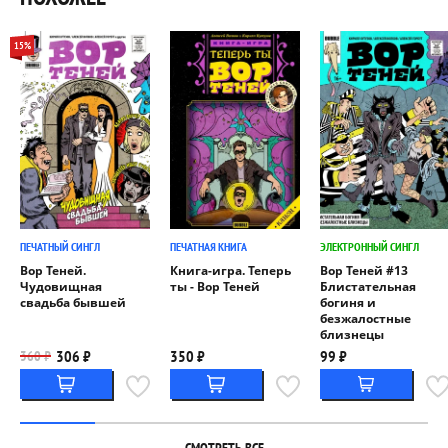
15%
ПЕЧАТНЫЙ СИНГЛ
ПЕЧАТНАЯ КНИГА
ЭЛЕКТРОННЫЙ СИНГЛ
Вор Теней.
Книга-игра. Теперь
Вор Теней #13
Чудовищная
ты - Вор Теней
Блистательная
свадьба бывшей
богиня и
безжалостные
близнецы
306 ₽
350 ₽
99 ₽
360 ₽