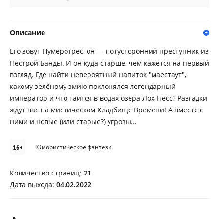
Описание
Его зовут Нумеротрес, он — потусторонний преступник из
Пёстрой Банды. И он куда старше, чем кажется на первый
взгляд. Где найти невероятный напиток "маестаут",
какому зелёному змию поклонялся легендарный
император и что таится в водах озера Лох-Несс? Разгадки
ждут вас на мистическом Кладбище Времени! А вместе с
ними и новые (или старые?) угрозы...
16+
Юмористическое фэнтези
Количество страниц:
21
Дата выхода:
04.02.2022