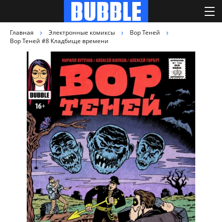
Главная
Электронные комиксы
Вор Теней
Вор Теней #8 Кладбище времени