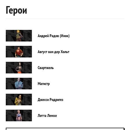
Герои
Андрей Радов (Инок)
Август ван дер Хольт
Свартжель
Магистр
Джесси Родригез
Лотта Лемке