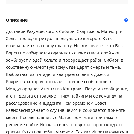
Описание
Доставив Разумовского в Сибирь, Свартжель, Магистр и
Хольт проводят ритуал, в результате которого Кутх
возвращается на нашу планету. Но выясняется, что Бог-
Ворон не собирается одаривать своих спасителей – он
зомбирует людей Хольта и превращает район Сибири в
собственную «мёртвую зону», где царят смерть и тьма.
Выбраться из цитадели зла удаётся лишь Джесси
Родригез, которая посылает срочное сообщение в
Международное Агентство Контроля. Получив сообщение,
агент Дельта отправляет Нику Чайкину и её команду на
расследование инцидента. Тем временем Совет
Равновесия узнаёт о случившемся и собирается принять
меры. Посовещавшись с Магистром, маги принимают
решение найти Инока – героя, предок которого когда-то
сразил Кутха волшебным мечом. Так как Инок находится в