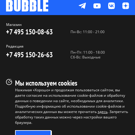
Магазин
+7 495 150-08-63
Пн-Вс: 11:00 - 21:00
Редакция
Пн-Пт: 11:00 - 18:00
+7 495 150-26-63
Сб-Вс: Выходные
Пользовательское соглашение
Мы используем cookies
Политика конфиденциальности
Нажимая «Хорошо» и продолжая пользоваться сайтом, вы
даете согласие на использование cookie-файлов и обработку
Программа лояльности
данных о поведении на сайте, необходимых для аналитики.
Условия продажи продукции
Подробную информацию об использовании cookie-файлов и
аналитических данных вы можете прочитать
здесь
. Запретить
обработку таких данных можно через настройки вашего
Копирование материалов без
браузера.
разрешения запрещено ©
ООО "БАБЛ", 2017-2026