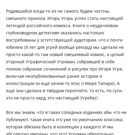
Родившийся когда-то из не самого, будем честны,
смешного прикола, Игорь Угорь успел стать настоящей
легендой российского комикса. Книги о неудачливом
глубоководном детективе оказались настолько
востребованы у эстетствующей аудитории, что к почти
юбилею (9 лет для угрей вообще рекорд) мы сделали не
просто какой-то там новый смешнявый комикс, а целый
Угарный Уграфический Угроман, собравший в себя
полное собрание сочинений и рисулек про Игоря Угря,
включая неопубликованные ранее истории и
иллюстрации (и ещё зачем-то эпос о Мире Тапире). А
ещё она сделана в твёрдом переплёте, то есть, по сути,
это не просто хард, это настоящий Угребас!
Все мы знаем, что в таких солидных изданиях абы что не
публикуют, такая книга это уже по умолчанию классика,
которая обязана быть в коллекции у каждого! И мы
абсолютно уверены, что этот Угроман обязательно