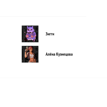
Зигги
Алёна Кузнецова