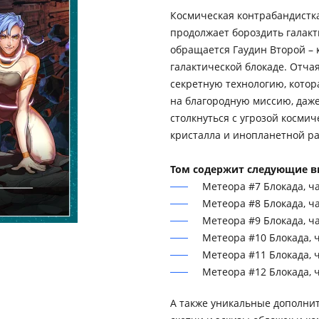
Космическая контрабандистк
продолжает бороздить галакт
обращается Гаудин Второй – 
галактической блокаде. Отча
секретную технологию, котор
на благородную миссию, даже
столкнуться с угрозой косми
кристалла и инопланетной ра
Том содержит следующие в
Метеора #7 Блокада, ча
Метеора #8 Блокада, ча
Метеора #9 Блокада, ча
Метеора #10 Блокада, ч
Метеора #11 Блокада, ч
Метеора #12 Блокада, ч
А также уникальные дополни