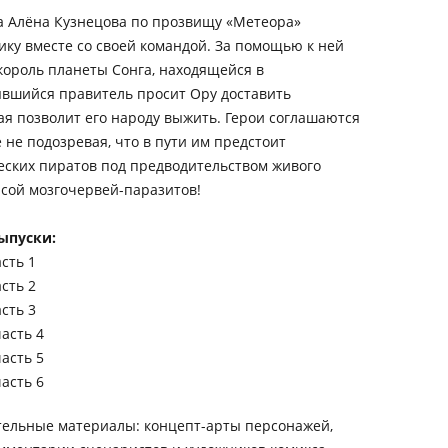
а Алёна Кузнецова по прозвищу «Метеора»
ику вместе со своей командой. За помощью к ней
король планеты Сонга, находящейся в
явшийся правитель просит Ору доставить
ая позволит его народу выжить. Герои соглашаются
 не подозревая, что в пути им предстоит
ческих пиратов под предводительством живого
сой мозгочервей-­паразитов!
ыпуски:
сть 1
сть 2
сть 3
асть 4
асть 5
асть 6
тельные материалы: концепт-арты персонажей,