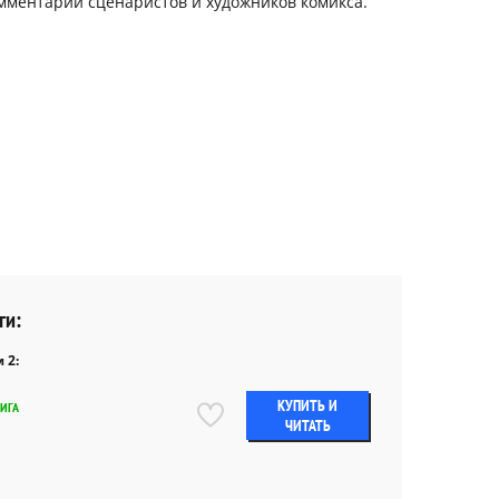
омментарии сценаристов и художников комикса.
ги:
 2:
КУПИТЬ И
НИГА
ЧИТАТЬ