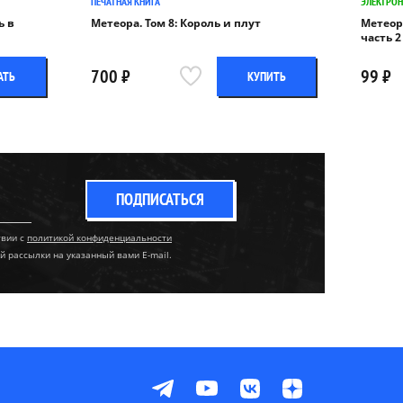
ПЕЧАТНАЯ КНИГА
ЭЛЕКТРОН
ь в
Метеора. Том 8: Король и плут
Метеор
часть 2
700 ₽
99 ₽
АТЬ
КУПИТЬ
ПОДПИСАТЬСЯ
твии с
политикой конфиденциальности
й рассылки на указанный вами E-mail.