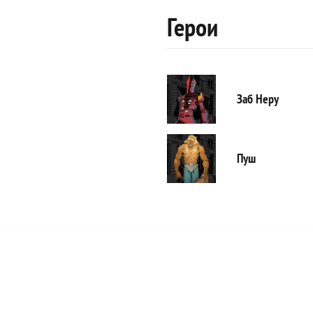
Герои
Заб Неру
Пуш