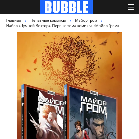
Главная
Печатные комиксы
Майор Гром
Набор «Чумной Доктор». Первые тома комикса «Майор Гром»