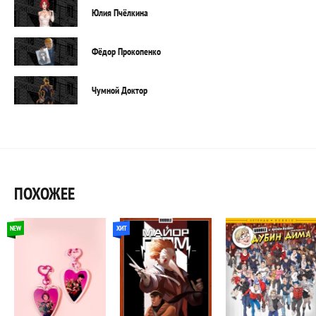
Юлия Пчёлкина
Фёдор Прокопенко
Чумной Доктор
ПОХОЖЕЕ
NEW
ХИТ