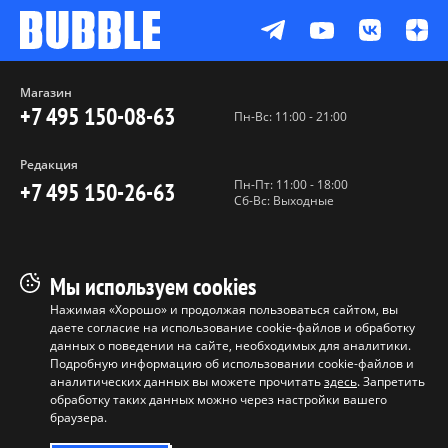
Магазин
+7 495 150-08-63
Пн-Вс: 11:00 - 21:00
Редакция
Пн-Пт: 11:00 - 18:00
+7 495 150-26-63
Сб-Вс: Выходные
Пользовательское соглашение
Мы используем cookies
Политика конфиденциальности
Нажимая «Хорошо» и продолжая пользоваться сайтом, вы
даете согласие на использование cookie-файлов и обработку
Программа лояльности
данных о поведении на сайте, необходимых для аналитики.
Условия продажи продукции
Подробную информацию об использовании cookie-файлов и
аналитических данных вы можете прочитать
здесь
. Запретить
обработку таких данных можно через настройки вашего
Копирование материалов без
браузера.
разрешения запрещено ©
ООО "БАБЛ", 2017-2026