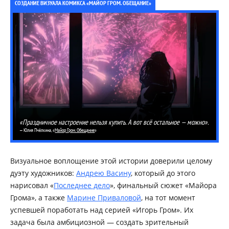
СОЗДАНИЕ ВИЗУАЛА КОМИКСА «МАЙОР ГРОМ. ОБЕЩАНИЕ»
«Праздничное настроение нельзя купить. А вот всё остальное — можно».
— Юлия Пчёлкина, «
Майор Гром. Обещание
»
Визуальное воплощение этой истории доверили целому
дуэту художников:
Андрею Васину
, который до этого
нарисовал «
Последнее дело
», финальный сюжет «Майора
Грома», а также
Марине Приваловой
, на тот момент
успевшей поработать над серией «Игорь Гром». Их
задача была амбициозной — создать зрительный