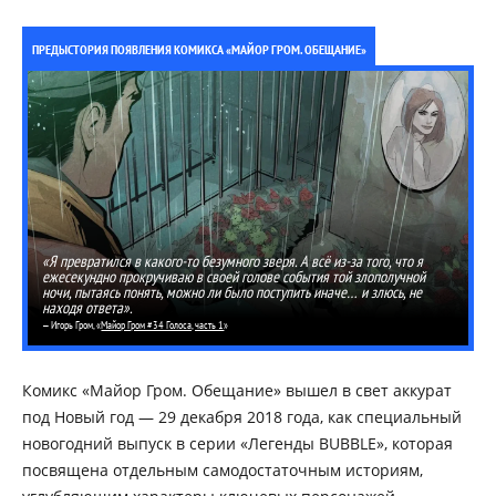
ПРЕДЫСТОРИЯ ПОЯВЛЕНИЯ КОМИКСА «МАЙОР ГРОМ. ОБЕЩАНИЕ»
«Я превратился в какого-то безумного зверя. А всё из-за того, что я
ежесекундно прокручиваю в своей голове события той злополучной
ночи, пытаясь понять, можно ли было поступить иначе… и злюсь, не
находя ответа».
— Игорь Гром, «
Майор Гром #34 Голоса, часть 1
»
Комикс «Майор Гром. Обещание» вышел в свет аккурат
под Новый год — 29 декабря 2018 года, как специальный
новогодний выпуск в серии «Легенды BUBBLE», которая
посвящена отдельным самодостаточным историям,