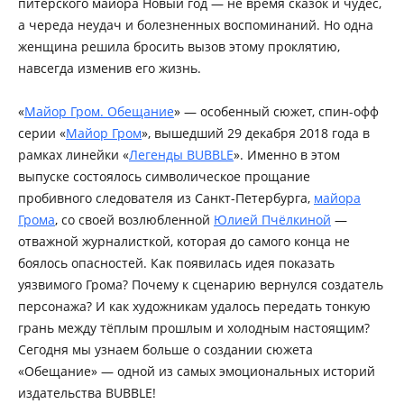
питерского майора Новый год — не время сказок и чудес,
а череда неудач и болезненных воспоминаний. Но одна
женщина решила бросить вызов этому проклятию,
навсегда изменив его жизнь.
«
Майор Гром. Обещание
» — особенный сюжет, спин-офф
серии «
Майор Гром
», вышедший 29 декабря 2018 года в
рамках линейки «
Легенды BUBBLE
». Именно в этом
выпуске состоялось символическое прощание
пробивного следователя из Санкт-Петербурга,
майора
Грома
, со своей возлюбленной
Юлией Пчёлкиной
—
отважной журналисткой, которая до самого конца не
боялось опасностей. Как появилась идея показать
уязвимого Грома? Почему к сценарию вернулся создатель
персонажа? И как художникам удалось передать тонкую
грань между тёплым прошлым и холодным настоящим?
Сегодня мы узнаем больше о создании сюжета
«Обещание» — одной из самых эмоциональных историй
издательства BUBBLE!