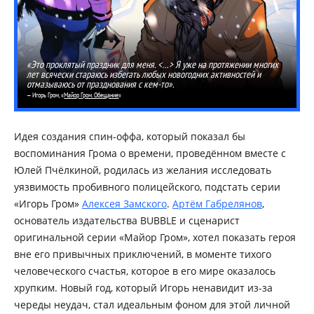
«Это проклятый праздник для меня. <…> Я уже на протяжении многих
лет всячески стараюсь избегать любых новогодних активностей и
отмазываюсь от празднования с кем-то».
— Игорь Гром, «
Майор Гром. Обещание
»
Идея создания спин-оффа, который показал бы
воспоминания Грома о времени, проведённом вместе с
Юлей Пчёлкиной, родилась из желания исследовать
уязвимость пробивного полицейского, подстать серии
«Игорь Гром»
Алексея Замского
.
Артём Габрелянов
,
основатель издательства BUBBLE и сценарист
оригинальной серии «Майор Гром», хотел показать героя
вне его привычных приключений, в моменте тихого
человеческого счастья, которое в его мире оказалось
хрупким. Новый год, который Игорь ненавидит из-за
череды неудач, стал идеальным фоном для этой личной