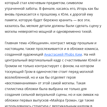
который стал ключевым предметом, символом
утраченной заботы. В финале, касаясь его, Игорь как бы
вновь прикасается к прошлому, к Юле, к дорогой ему
памяти, которую будет бережно хранить — все эти,
казалось бы, мелкие детали должны были сделать сцену у
могилы невероятно мощной и одновременно тихой.
Главная тема «Обещания», контраст между прошлым и
настоящим, также прослеживается и в обложке комикса,
созданной художницей
Анастасией Phobs Ким
. На ней
центральный вертикальный кадр с счастливыми Юлей и
Громом не только контрастирует с фоном, на котором
тоскующий Гром в одиночестве стоит перед могилой
возлюбленной, но и как бы отделяет героя
«воспоминаниями» от этой самой могилы. Такая
стилистика обложки была выбрана не только для
создания сильной визуальной сцены, но и как оммаж на
обложки первых выпусков «Майора Грома», где также
использовалась структура с вертикальным кадром в