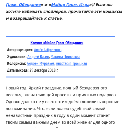
Гром. Обещание
» и «
Майор Гром. Игра
»)! Если вы
хотите избежать спойлеров, прочитайте эти комиксы
и возвращайтесь к статье.
Комикс «Майор Гром. Обещание»
Автор сценария:
Артём Габрелянов
Художники:
Андрей Васин
,
Марина Привалова
Колористы:
Андрей Муравьёв
,
Анастасия Троицкая
Дата выхода:
29 декабря 2018 г.
Новый год. Яркий праздник, полный безудержного
веселья, впечатляющей красоты и приятных подарков.
Однако далеко не у всех с этим днём сложились хорошие
воспоминания. Что, если волею судеб твой самый
ненавистный праздник в году в один момент станет
твоим самым важным днём во всей жизни? Для одного