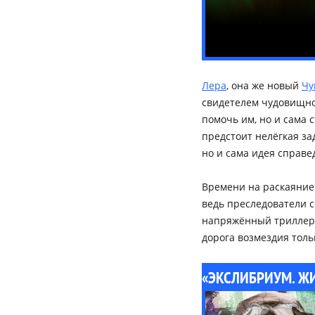
Лера
, она же новый
Чу
свидетелем чудовищно
помочь им, но и сама 
предстоит нелёгкая за
но и сама идея справе
Времени на раскаяние 
ведь преследователи с
напряжённый триллер,
дорога возмездия толь
«ЭКСЛИБРИУМ. ЖИ