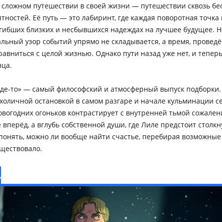
 сложном путешествии в своей жизни — путешествии сквозь бе
тностей. Её путь — это лабиринт, где каждая поворотная точка
гибших близких и несбывшихся надеждах на лучшее будущее. Н
льный узор событий упрямо не складывается, а время, проведё
авниться с целой жизнью. Однако пути назад уже нет, и тепер
нца.
где-то» — самый философский и атмосферный выпуск подборки.
холичной остановкой в самом разгаре и начале кульминации с
новогодних огоньков контрастирует с внутренней тьмой сожален
е вперёд, а вглубь собственной души, где Лиле предстоит столк
 понять, можно ли вообще найти счастье, перебирая возможные
уществовало.
»