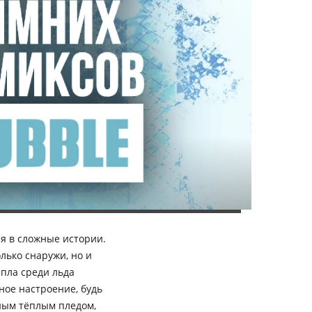
я в сложные истории.
лько снаружи, но и
епла среди льда
ное настроение, будь
ным тёплым пледом,