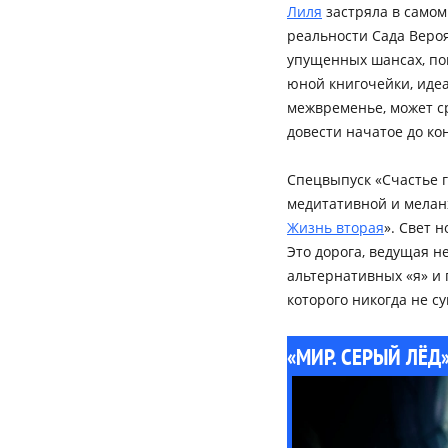
Лиля
застряла в самом
реальности Сада Вероя
упущенных шансах, по
юной книгочейки, идеа
межвременье, может ср
довести начатое до ко
Спецвыпуск «Счастье 
медитативной и мелан
Жизнь вторая
». Свет 
Это дорога, ведущая н
альтернативных «я» и
которого никогда не с
«МИР. СЕРЫЙ ЛЁД