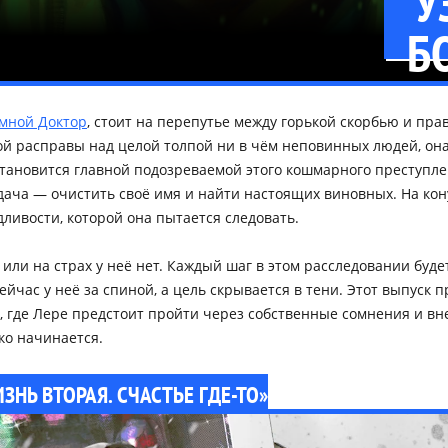
У
Б
мной Доктор
, стоит на перепутье между горькой скорбью и пра
й расправы над целой толпой ни в чём неповинных людей, она
становится главной подозреваемой этого кошмарного преступле
дача — очистить своё имя и найти настоящих виновных. На кону
дливости, которой она пытается следовать.
или на страх у неё нет. Каждый шаг в этом расследовании будет
ейчас у неё за спиной, а цель скрывается в тени. Этот выпуск 
 где Лере предстоит пройти через собственные сомнения и вн
ко начинается.
ЗНЬ ВТОРАЯ. СЧАСТЬЕ ГДЕ-ТО»