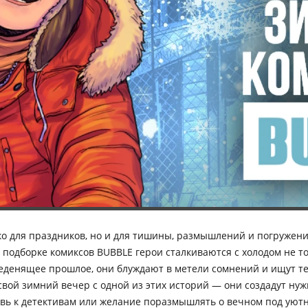
ко для праздников, но и для тишины, размышлений и погружени
подборке комиксов BUBBLE герои сталкиваются с холодом не то
леденящее прошлое, они блуждают в метели сомнений и ищут т
вой зимний вечер с одной из этих историй — они создадут нуж
овь к детективам или желание поразмышлять о вечном под уют