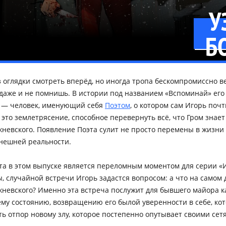
У
Б
 оглядки смотреть вперёд, но иногда тропа бескомпромиссно ве
 даже и не помнишь. В истории под названием «Вспоминай» его
о — человек, именующий себя
Поэтом
, о котором сам Игорь поч
, это землетрясение, способное перевернуть всё, что Гром знае
невского. Появление Поэта сулит не просто перемены в жизни 
нешней реальности.
та в этом выпуске является переломным моментом для серии «
бы, случайной встречи Игорь задастся вопросом: а что на самом
невского? Именно эта встреча послужит для бывшего майора к
му состоянию, возвращению его былой уверенности в себе, кот
ть отпор новому злу, которое постепенно опутывает своими се