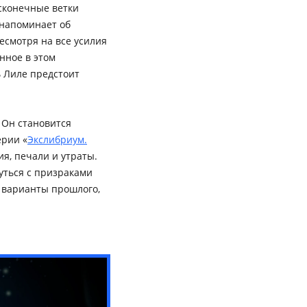
сконечные ветки
 напоминает об
есмотря на все усилия
нное в этом
ь Лиле предстоит
 Он становится
ерии «
Экслибриум.
ия, печали и утраты.
нуться с призраками
 варианты прошлого,