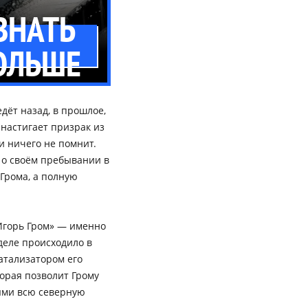
ЗНАТЬ
ОЛЬШЕ
дёт назад, в прошлое,
 настигает призрак из
ти ничего не помнит.
т о своём пребывании в
Грома, а полную
Игорь Гром» — именно
 деле происходило в
атализатором его
орая позволит Грому
тями всю северную