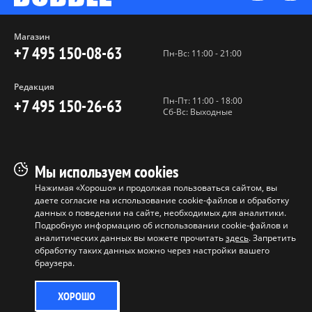
Магазин
+7 495 150-08-63
Пн-Вс: 11:00 - 21:00
Редакция
Пн-Пт: 11:00 - 18:00
+7 495 150-26-63
Сб-Вс: Выходные
Пользовательское соглашение
Мы используем cookies
Политика конфиденциальности
Нажимая «Хорошо» и продолжая пользоваться сайтом, вы
даете согласие на использование cookie-файлов и обработку
Программа лояльности
данных о поведении на сайте, необходимых для аналитики.
Условия продажи продукции
Подробную информацию об использовании cookie-файлов и
аналитических данных вы можете прочитать
здесь
. Запретить
обработку таких данных можно через настройки вашего
Копирование материалов без
браузера.
разрешения запрещено ©
ООО "БАБЛ", 2017-2026
ХОРОШО
0