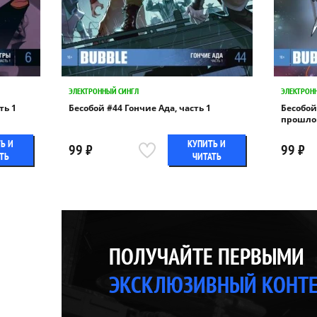
ЭЛЕКТРОННЫЙ СИНГЛ
ЭЛЕКТРОН
ть 1
Бесобой #44 Гончие Ада, часть 1
Бесобой
прошло
Ь И
КУПИТЬ И
99 ₽
99 ₽
ТЬ
ЧИТАТЬ
ПОЛУЧАЙТЕ ПЕРВЫМИ
ЭКСКЛЮЗИВНЫЙ КОНТ