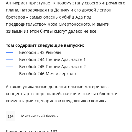
Антихрист приступает к новому этапу своего хитроумного
плана, натравливая на Данилу и его друзей легион
бретёров – самых опасных убийц Ада под
предводительством Ярха Смертоносного. И выйти
живыми из этой битвы cмогут далеко не все…
Том содержит следующие выпуски:
Бесобой #43 Рыковы
Бесобой #44 Гончие Ада, часть 1
Бесобой #45 Гончие Ада, часть 2
Бесобой #46 Меч и зеркало
А также уникальные дополнительные материалы:
концепт-арты персонажей, скетчи и эскизы обложек и
комментарии сценаристов и художников комикса.
16+
Мистический боевик
Количество страниц:
162