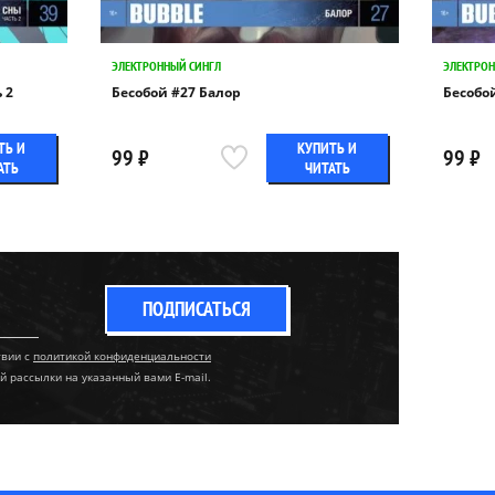
ЭЛЕКТРОННЫЙ СИНГЛ
ЭЛЕКТРОН
 2
Бесобой #27 Балор
Бесобо
ТЬ И
КУПИТЬ И
99 ₽
99 ₽
АТЬ
ЧИТАТЬ
ПОДПИСАТЬСЯ
твии с
политикой конфиденциальности
й рассылки на указанный вами E-mail.