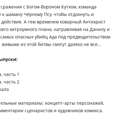
сражения с Богом-Вороном Кутхом, команда
у к шаману Чёрному Псу, чтобы отдохнуть и
 действия. А тем временем коварный Антихрист
воего хитроумного плана, натравливая на Данилу и
– самых опасных убийц Ада под предводительством
 живыми из этой битвы cмогут далеко не все…
ыпуски:
, часть 1
, часть 2
кало
тельные материалы: концепт-арты персонажей,
омментарии сценаристов и художников комикса.