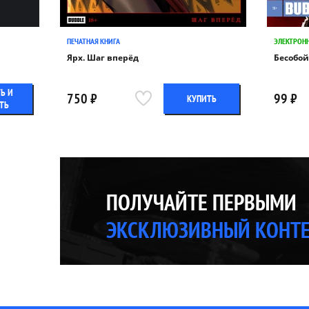
ПЕЧАТНАЯ КНИГА
ЭЛЕКТРОН
Ярх. Шаг вперёд
Бесобой 
Ь И
750 ₽
99 ₽
КУПИТЬ
ТЬ
ПОЛУЧАЙТЕ ПЕРВЫМИ
ЭКСКЛЮЗИВНЫЙ КОНТ