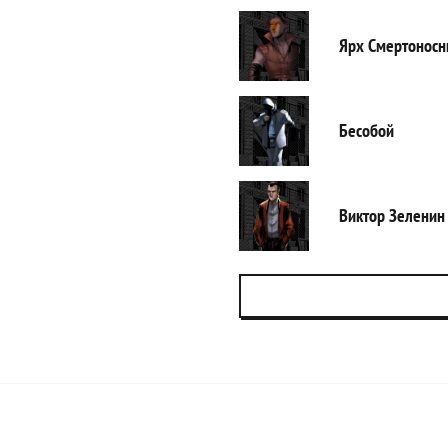
Ярх Смертонос
Бесобой
Виктор Зеленин