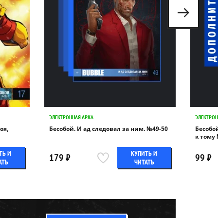
ЭЛЕКТРОННАЯ АРКА
ЭЛЕКТРОН
оя,
Бесобой. И ад следовал за ним. №49-50
Бесобо
к тому
ТЬ И
КУПИТЬ И
179 ₽
99 ₽
АТЬ
ЧИТАТЬ