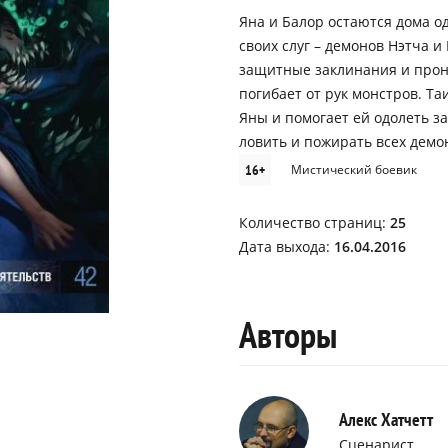
Яна и Балор остаются дома од
своих слуг – демонов Нэтча 
защитные заклинания и прони
погибает от рук монстров. Т
Яны и помогает ей одолеть з
ловить и пожирать всех демо
16+
Мистический боевик
Количество страниц:
25
Дата выхода:
16.04.2016
Авторы
Алекс Хатчетт
Сценарист