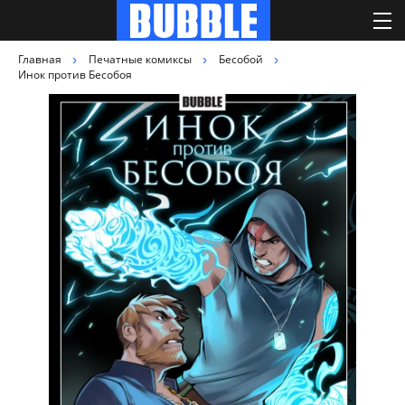
Главная
Печатные комиксы
Бесобой
Инок против Бесобоя