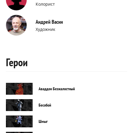
Колорист
Андрей Васин
Художник
Герои
Аваддон Безжалостный
Бесобой
Шмыг