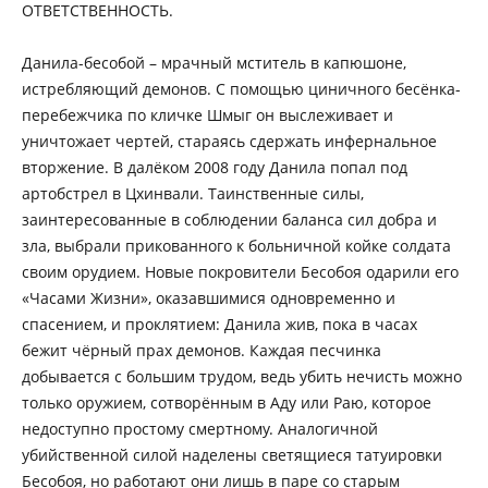
ОТВЕТСТВЕННОСТЬ.
Данила-бесобой – мрачный мститель в капюшоне,
истребляющий демонов. С помощью циничного бесёнка-
перебежчика по кличке Шмыг он выслеживает и
уничтожает чертей, стараясь сдержать инфернальное
вторжение. В далёком 2008 году Данила попал под
артобстрел в Цхинвали. Таинственные силы,
заинтересованные в соблюдении баланса сил добра и
зла, выбрали прикованного к больничной койке солдата
своим орудием. Новые покровители Бесобоя одарили его
«Часами Жизни», оказавшимися одновременно и
спасением, и проклятием: Данила жив, пока в часах
бежит чёрный прах демонов. Каждая песчинка
добывается с большим трудом, ведь убить нечисть можно
только оружием, сотворённым в Аду или Раю, которое
недоступно простому смертному. Аналогичной
убийственной силой наделены светящиеся татуировки
Бесобоя, но работают они лишь в паре со старым